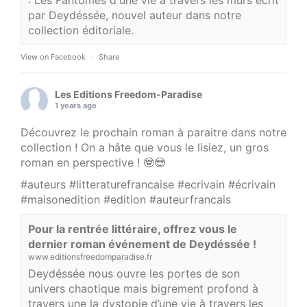
: Les Fantômes d'une vie à travers les murs écrit
par Deydéssée, nouvel auteur dans notre
collection éditoriale.
View on Facebook
·
Share
Les Editions Freedom-Paradise
1 years ago
Découvrez le prochain roman à paraitre dans notre
collection ! On a hâte que vous le lisiez, un gros
roman en perspective ! 🤓😍
#auteurs
#litteraturefrancaise
#ecrivain
#écrivain
#maisonedition
#edition
#auteurfrancais
Pour la rentrée littéraire, offrez vous le
dernier roman événement de Deydéssée !
www.editionsfreedomparadise.fr
Deydéssée nous ouvre les portes de son
univers chaotique mais bigrement profond à
travers une la dystopie d’une vie à travers les