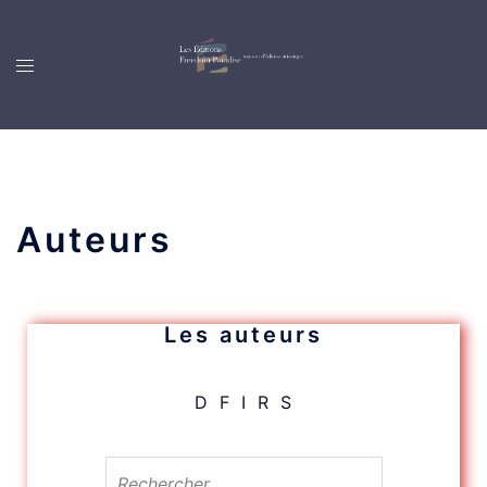
Auteurs
Les auteurs
D
F
I
R
S