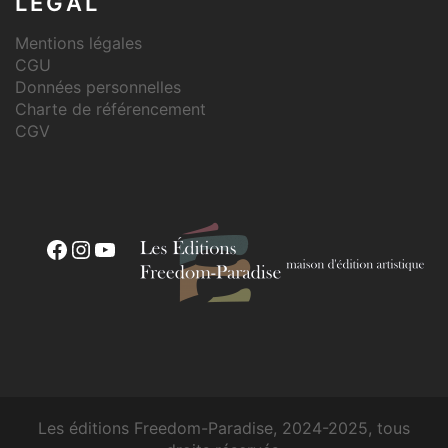
LEGAL
Mentions légales
CGU
Données personnelles
Charte de référencement
CGV
Les éditions Freedom-Paradise, 2024-2025, tous